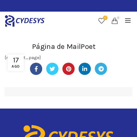
0
0
Página de MailPoet
[mailpoet_page]
17
AGO